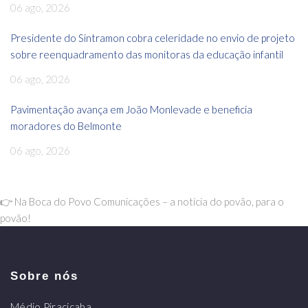
06 ago, 2026
Presidente do Sintramon cobra celeridade no envio de projeto
sobre reenquadramento das monitoras da educação infantil
06 ago, 2026
Pavimentação avança em João Monlevade e beneficia
moradores do Belmonte
06 ago, 2026
👉 Na Boca do Povo Comunicações – a notícia do povão, para o
povão!
Sobre nós
Médio Piracicaba