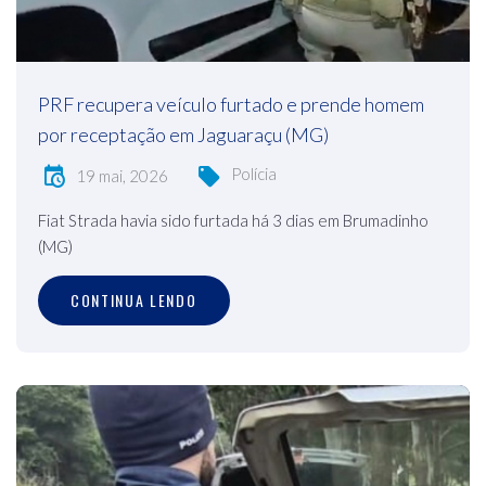
PRF recupera veículo furtado e prende homem
por receptação em Jaguaraçu (MG)
Polícia
19 mai, 2026
Fiat Strada havia sido furtada há 3 dias em Brumadinho
(MG)
CONTINUA LENDO