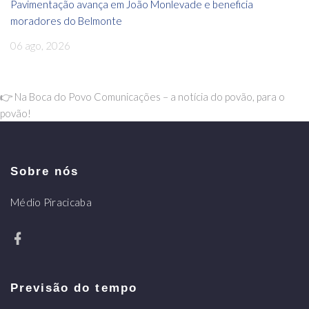
Pavimentação avança em João Monlevade e beneficia
moradores do Belmonte
06 ago, 2026
👉 Na Boca do Povo Comunicações – a notícia do povão, para o
povão!
Sobre nós
Médio Piracicaba
Previsão do tempo