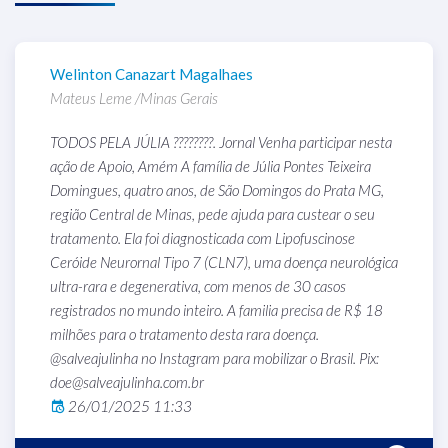
Welinton Canazart Magalhaes
l
Mateus Leme /Minas Gerais
C
TODOS PELA JÚLIA ????????. Jornal Venha participar nesta
G
ação de Apoio, Amém A família de Júlia Pontes Teixeira
T
s
Domingues, quatro anos, de São Domingos do Prata MG,
o
da
região Central de Minas, pede ajuda para custear o seu
a
tratamento. Ela foi diagnosticada com Lipofuscinose
Ceróide Neurornal Tipo 7 (CLN7), uma doença neurológica
ultra-rara e degenerativa, com menos de 30 casos
registrados no mundo inteiro. A familia precisa de R$ 18
milhões para o tratamento desta rara doença.
@salveajulinha no Instagram para mobilizar o Brasil. Pix:
doe@salveajulinha.com.br
26/01/2025 11:33