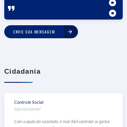
ENVIE SUA MENSAGEM
Cidadania
Controle Social
E
Seja consciente!
F
Com a ajuda da sociedade, é mais fácil controlar os gastos
P