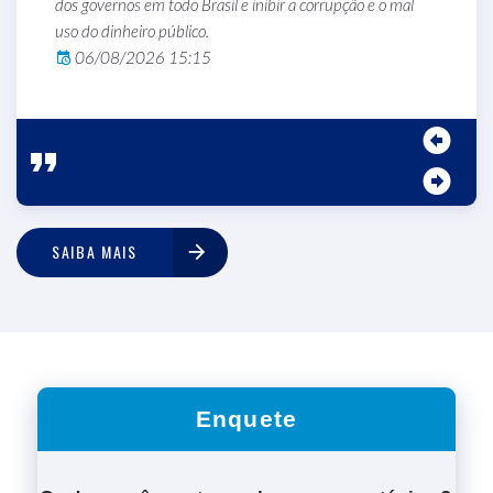
m
dos governos em todo Brasil e inibir a corrupção e o mal
j
uso do dinheiro público.
u
06/08/2026 15:15
SAIBA MAIS
Enquete