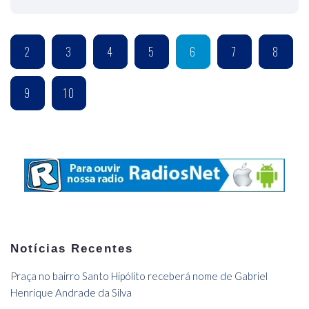
2
3
4
5
6
7
8
9
10
Notícias Recentes
Praça no bairro Santo Hipólito receberá nome de Gabriel
Henrique Andrade da Silva