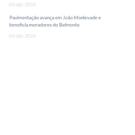
06 ago, 2026
Pavimentação avança em João Monlevade e
beneficia moradores do Belmonte
06 ago, 2026