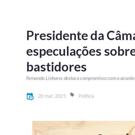
Presidente da Câm
especulações sobre
bastidores
Fernando Linhares destaca compromisso com o acordo c
20 mar, 2025
Política