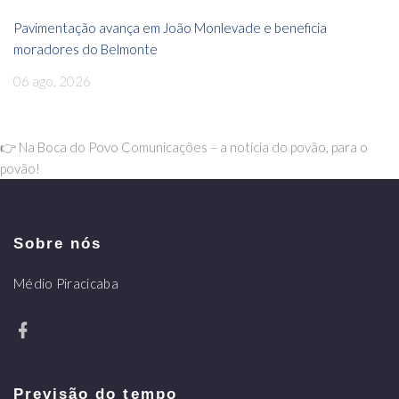
Pavimentação avança em João Monlevade e beneficia
moradores do Belmonte
06 ago, 2026
👉 Na Boca do Povo Comunicações – a notícia do povão, para o
povão!
Sobre nós
Médio Piracicaba
Previsão do tempo