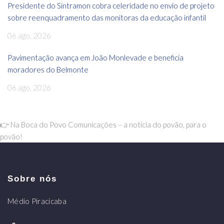
Presidente do Sintramon cobra celeridade no envio de projeto
sobre reenquadramento das monitoras da educação infantil
06 ago, 2026
Pavimentação avança em João Monlevade e beneficia
moradores do Belmonte
06 ago, 2026
👉 Na Boca do Povo Comunicações – a notícia do povão, para o
povão!
Sobre nós
Médio Piracicaba