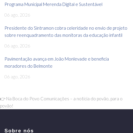
Programa Municipal Merenda Digital e Sustentável
06 ago, 2026
Presidente do Sintramon cobra celeridade no envio de projeto
sobre reenquadramento das monitoras da educação infantil
06 ago, 2026
Pavimentação avança em João Monlevade e beneficia
moradores do Belmonte
06 ago, 2026
👉 Na Boca do Povo Comunicações – a notícia do povão, para o
povão!
Sobre nós