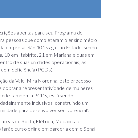
scrições abertas para seu Programa de
ara pessoas que completaram o ensino médio
 da empresa. São 101 vagas no Estado, sendo
, 10 em Itabirito, 21 em Mariana e duas em
ntro de suas unidades operacionais, as
 com deficiência (PCDs).
ão da Vale, Mira Noronha, este processo
e dobrar a representatividade de mulheres
tende também a PCDs, está sendo
adeiramente inclusivos, construindo um
nidade para desenvolver seu potencial".
áreas de Solda, Elétrica, Mecânica e
farão curso online em parceria com o Senai