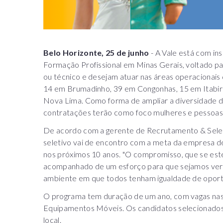
Belo Horizonte, 25 de junho
- A Vale está com in
Formação Profissional em Minas Gerais, voltado p
ou técnico e desejam atuar nas áreas operacionais
14 em Brumadinho, 39 em Congonhas, 15 em Itabira
Nova Lima. Como forma de ampliar a diversidade de
contratações terão como foco mulheres e pessoas
De acordo com a gerente de Recrutamento & Seleç
seletivo vai de encontro com a meta da empresa d
nos próximos 10 anos. "O compromisso, que se es
acompanhado de um esforço para que sejamos verd
ambiente em que todos tenham igualdade de oportu
O programa tem duração de um ano, com vagas nas 
Equipamentos Móveis. Os candidatos selecionados 
local.