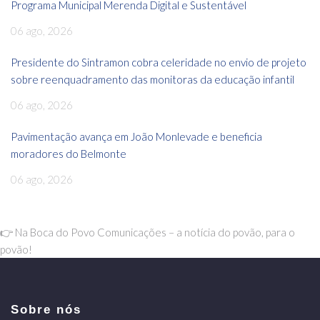
Programa Municipal Merenda Digital e Sustentável
06 ago, 2026
Presidente do Sintramon cobra celeridade no envio de projeto
sobre reenquadramento das monitoras da educação infantil
06 ago, 2026
Pavimentação avança em João Monlevade e beneficia
moradores do Belmonte
06 ago, 2026
👉 Na Boca do Povo Comunicações – a notícia do povão, para o
povão!
Sobre nós