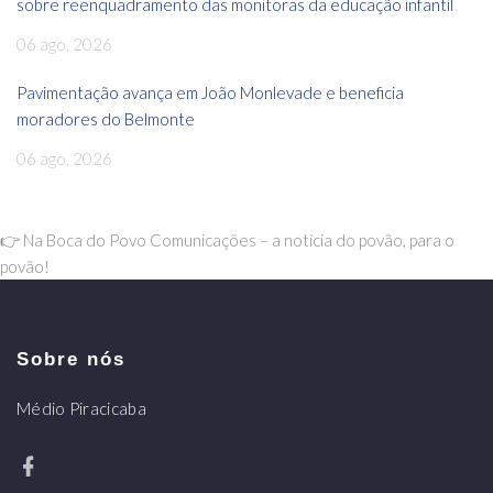
sobre reenquadramento das monitoras da educação infantil
06 ago, 2026
Pavimentação avança em João Monlevade e beneficia
moradores do Belmonte
06 ago, 2026
👉 Na Boca do Povo Comunicações – a notícia do povão, para o
povão!
Sobre nós
Médio Piracicaba