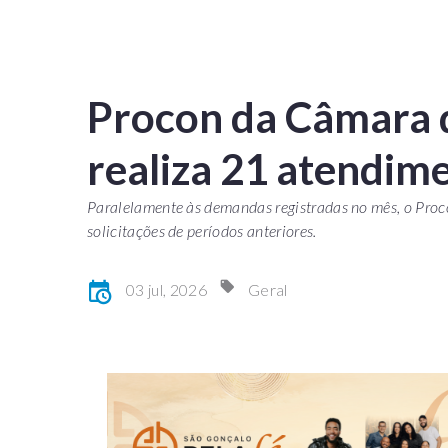
Procon da Câmara 
realiza 21 atendim
Paralelamente às demandas registradas no mês, o Pr
solicitações de períodos anteriores.
03 jul, 2026
Geral