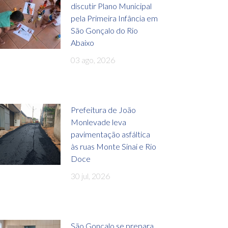
discutir Plano Municipal
pela Primeira Infância em
São Gonçalo do Rio
Abaixo
03 ago, 2026
Prefeitura de João
Monlevade leva
pavimentação asfáltica
às ruas Monte Sinai e Rio
Doce
30 jul, 2026
São Gonçalo se prepara