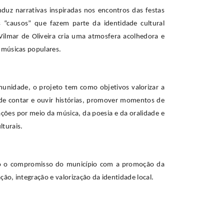
duz narrativas inspiradas nos encontros das festas
is “causos” que fazem parte da identidade cultural
r Vilmar de Oliveira cria uma atmosfera acolhedora e
s músicas populares.
munidade, o projeto tem como objetivos valorizar a
te de contar e ouvir histórias, promover momentos de
ações por meio da música, da poesia e da oralidade e
lturais.
ndo o compromisso do município com a promoção da
ção, integração e valorização da identidade local.