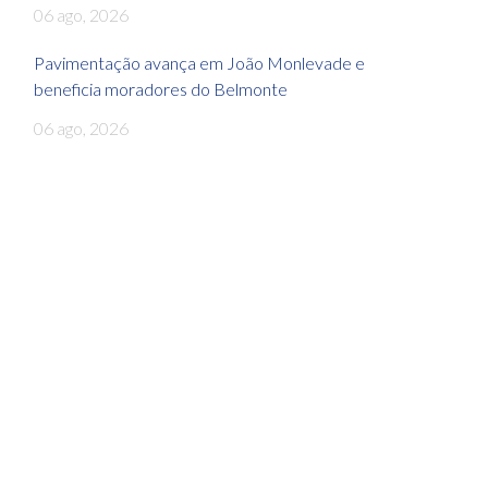
06 ago, 2026
Pavimentação avança em João Monlevade e
beneficia moradores do Belmonte
06 ago, 2026