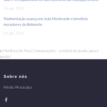
06 ago, 2026
Pavimentação avança em João Monlevade e beneficia
moradores do Belmonte
06 ago, 2026
👉 Na Boca do Povo Comunicações – a notícia do povão, para o
povão!
Sobre nós
Médio Piracicaba