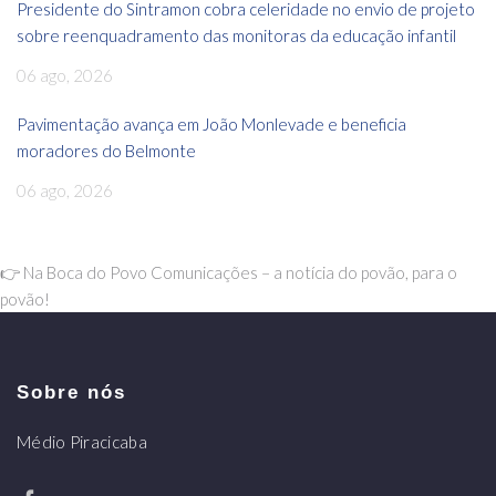
Presidente do Sintramon cobra celeridade no envio de projeto
sobre reenquadramento das monitoras da educação infantil
06 ago, 2026
Pavimentação avança em João Monlevade e beneficia
moradores do Belmonte
06 ago, 2026
👉 Na Boca do Povo Comunicações – a notícia do povão, para o
povão!
Sobre nós
Médio Piracicaba