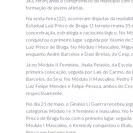
3x3, reforçando o compromisso do município com o 
formação de jovens atletas.
Na sexta-feira (22), ocorreram disputas da modalid
Estadual Luiz Prisco de Braga. O torneio reuniu 3
concentração, estratégia e raciocínio lógico. No M
conquistou o primeiro lugar, seguida por Yasmin de
Luiz Prisco de Braga. No Módulo I Masculino, Migue
enquanto André Barcelos e Davi Bretas, do Cesp, 
Já no Módulo II Feminino, Jhulia Peixoto, da Escola 
primeira colocação, seguida por Laís do Carmo, da 
Barcelos, do Sesi. No Módulo II Masculino, Pedro P
Luiz Felipe Mendes e Felipe Pessoa, ambos do Cesp
respectivamente.
No dia 21 de maio, o Ginásio Li Guerra recebeu jog
categorias Módulo I e II feminino e masculino. No M
Prisco de Braga ficou com o primeiro lugar, seguid
Módulo I Masculino, o Kennedy conquistou o título
Prisco em terceiro lugar.