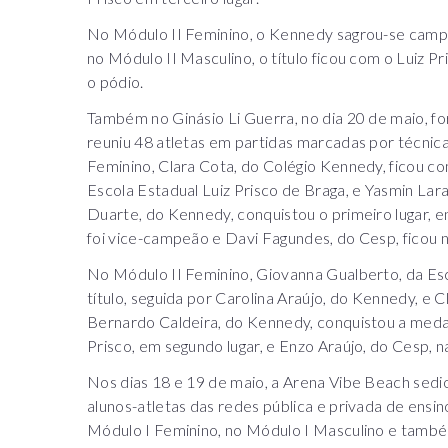
No Módulo II Feminino, o Kennedy sagrou-se campeã
no Módulo II Masculino, o título ficou com o Luiz
o pódio.
Também no Ginásio Li Guerra, no dia 20 de maio, fo
reuniu 48 atletas em partidas marcadas por técnica
Feminino, Clara Cota, do Colégio Kennedy, ficou co
Escola Estadual Luiz Prisco de Braga, e Yasmin Lar
Duarte, do Kennedy, conquistou o primeiro lugar,
foi vice-campeão e Davi Fagundes, do Cesp, ficou n
No Módulo II Feminino, Giovanna Gualberto, da Esco
título, seguida por Carolina Araújo, do Kennedy, e 
Bernardo Caldeira, do Kennedy, conquistou a meda
Prisco, em segundo lugar, e Enzo Araújo, do Cesp, n
Nos dias 18 e 19 de maio, a Arena Vibe Beach sedio
alunos-atletas das redes pública e privada de ensin
Módulo I Feminino, no Módulo I Masculino e també