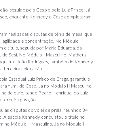
o, seguido pelo Cesp e pelo Luiz Prisco. Já
 Prisco, enquanto Kennedy e Cesp completaram
ram realizadas disputas de tênis de mesa, que
, agilidade e concentração. No Módulo I
m o título, seguida por Maria Eduarda, da
a, do Sesi. No Módulo I Masculino, Matheus
 enquanto João Rodrigues, também do Kennedy,
a terceira colocação.
la Estadual Luiz Prisco de Braga, garantiu o
Clara Yumi, do Cesp. Já no Módulo II Masculino,
lha de ouro, tendo Pedro Henrique, do Luiz
a terceira posição.
u as disputas do vôlei de praia, reunindo 34
o. A escola Kennedy conquistou o título no
m no Módulo II Masculino. Já no Módulo II