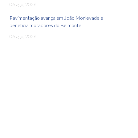
06 ago, 2026
Pavimentação avança em João Monlevade e
beneficia moradores do Belmonte
06 ago, 2026