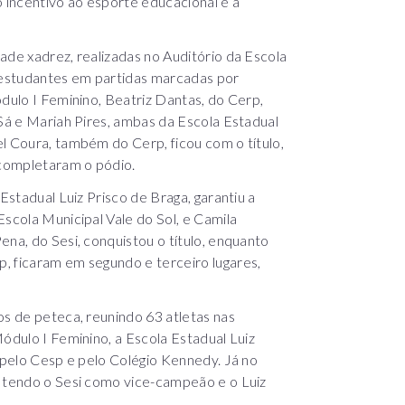
incentivo ao esporte educacional e à
ade xadrez, realizadas no Auditório da Escola
5 estudantes em partidas marcadas por
ódulo I Feminino, Beatriz Dantas, do Cerp,
 Sá e Mariah Pires, ambas da Escola Estadual
l Coura, também do Cerp, ficou com o título,
completaram o pódio.
Estadual Luiz Prisco de Braga, garantiu a
Escola Municipal Vale do Sol, e Camila
ena, do Sesi, conquistou o título, enquanto
, ficaram em segundo e terceiro lugares,
os de peteca, reunindo 63 atletas nas
ódulo I Feminino, a Escola Estadual Luiz
a pelo Cesp e pelo Colégio Kennedy. Já no
, tendo o Sesi como vice-campeão e o Luiz