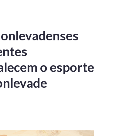
Monlevadenses
entes
alecem o esporte
onlevade