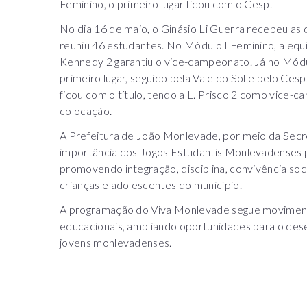
Feminino, o primeiro lugar ficou com o Cesp.
No dia 16 de maio, o Ginásio Li Guerra recebeu as
reuniu 46 estudantes. No Módulo I Feminino, a equ
Kennedy 2 garantiu o vice-campeonato. Já no Módu
primeiro lugar, seguido pela Vale do Sol e pelo Ces
ficou com o título, tendo a L. Prisco 2 como vice
colocação.
A Prefeitura de João Monlevade, por meio da Secre
importância dos Jogos Estudantis Monlevadenses p
promovendo integração, disciplina, convivência soci
crianças e adolescentes do município.
A programação do Viva Monlevade segue movimenta
educacionais, ampliando oportunidades para o desen
jovens monlevadenses.