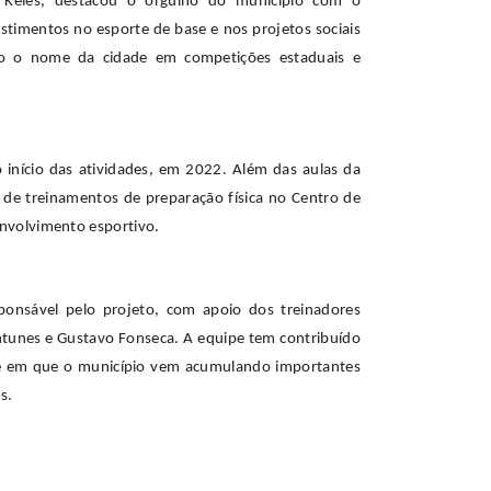
ne Keles, destacou o orgulho do município com o
stimentos no esporte de base e nos projetos sociais
ndo o nome da cidade em competições estaduais e
 início das atividades, em 2022. Além das aulas da
a de treinamentos de preparação física no Centro de
envolvimento esportivo.
sponsável pelo projeto, com apoio dos treinadores
 Antunes e Gustavo Fonseca. A equipe tem contribuído
de em que o município vem acumulando importantes
s.