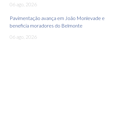
06 ago, 2026
Pavimentação avança em João Monlevade e
beneficia moradores do Belmonte
06 ago, 2026