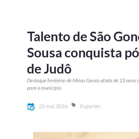
Talento de São Gon
Sousa conquista pó
de Judô
Destaque feminino de Minas Gerais atleta de 13 anos 
para o município
25 mai, 2026
Esportes