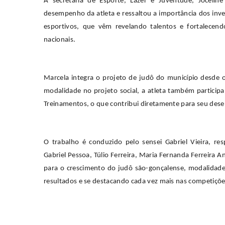
A secretária de Esporte, Lazer e Juventude, Joceli
desempenho da atleta e ressaltou a importância dos inve
esportivos, que vêm revelando talentos e fortalece
nacionais.
Marcela integra o projeto de judô do município desde o
modalidade no projeto social, a atleta também particip
Treinamentos, o que contribui diretamente para seu des
O trabalho é conduzido pelo sensei Gabriel Vieira, re
Gabriel Pessoa, Túlio Ferreira, Maria Fernanda Ferreira
para o crescimento do judô são-gonçalense, modalida
resultados e se destacando cada vez mais nas competiçõe