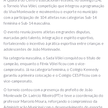
A Quadra do Centro Educacional recebeu, no domingo (24),
o Torneio Viva Vôlei, competição que integrou a programação
do Viva Monlevade e movimentou o esporte no município
com a participação de 104 atletas nas categorias Sub-14
feminina e Sub-14 masculina.
O evento reuniu jovens atletas em grandes disputas,
marcadas pelo talento, integração e espírito esportivo,
fortalecendo o incentivo à prática esportiva entre crianças e
adolescentes de João Monlevade.
Na categoria masculina, o Sada Vôlei conquistou o título de
campeão, enquanto o Fênix Vôlei ficou com o vice-
campeonato. Já na categoria feminina, o Colégio Kennedy
garantiu a primeira colocação e o Colégio CESP ficou com o
vice-campeonato.
O torneio contou com a presença do prefeito de João
Monlevade Dr. Laércio Ribeiro(PT) e teve a coordenação do
professor Marcelo Moura, reforçando o compromisso da
Administração Municipal com o desenvolvimento do esporte