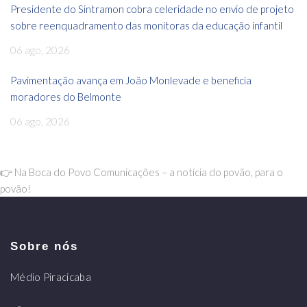
Presidente do Sintramon cobra celeridade no envio de projeto
sobre reenquadramento das monitoras da educação infantil
06 ago, 2026
Pavimentação avança em João Monlevade e beneficia
moradores do Belmonte
06 ago, 2026
👉 Na Boca do Povo Comunicações – a notícia do povão, para o
povão!
Sobre nós
Médio Piracicaba