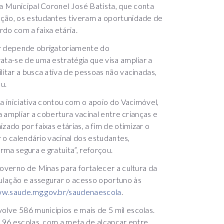
la Municipal Coronel José Batista, que conta
ação, os estudantes tiveram a oportunidade de
rdo com a faixa etária.
ar depende obrigatoriamente do
ata-se de uma estratégia que visa ampliar a
litar a busca ativa de pessoas não vacinadas,
u.
a iniciativa contou com o apoio do Vacimóvel,
a ampliar a cobertura vacinal entre crianças e
zado por faixas etárias, a fim de otimizar o
r o calendário vacinal dos estudantes,
ma segura e gratuita”, reforçou.
Governo de Minas para fortalecer a cultura da
ulação e assegurar o acesso oportuno às
w.saude.mg.gov.br/saudenaescola
.
lve 586 municípios e mais de 5 mil escolas.
 196 escolas, com a meta de alcançar entre