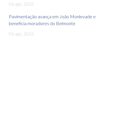
06 ago, 2026
Pavimentação avança em João Monlevade e
beneficia moradores do Belmonte
06 ago, 2026