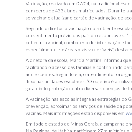
Vacinação, realizado em 07/04, na tradicional Esco
com cerca de 433 alunos matriculados. Durante a 
se vacinar e atualizar o cartão de vacinação, de aco
Segundo o diretor, a vacinação no ambiente escol
consentimento prévio dos pais ou responsáveis. “Tr
cobertura vacinal, combater a desinformação e faci
especialmente em áreas mais vulneráveis”, destaco
A diretora da escola, Márcia Martins, informou que 
facilitando o acesso das famílias e contribuindo par
adolescentes. Segundo ela, o atendimento foi organi
fluxo nas unidades escolares. “O objetivo é atualiza
garantindo proteção contra diversas doenças de for
A vacinação nas escolas integra as estratégias do 
prevenção, aproximar os serviços de saúde da pop
vacinas. Mais informações estão disponíveis em
ww
Em todo o estado de Minas Gerais, a campanha envo
Na Regional de Itabira, participam 27 municípios e