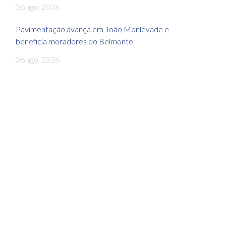
06 ago, 2026
Pavimentação avança em João Monlevade e
beneficia moradores do Belmonte
06 ago, 2026