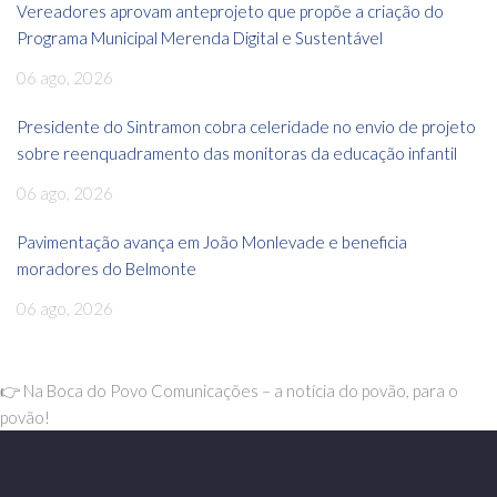
Vereadores aprovam anteprojeto que propõe a criação do
Programa Municipal Merenda Digital e Sustentável
06 ago, 2026
Presidente do Sintramon cobra celeridade no envio de projeto
sobre reenquadramento das monitoras da educação infantil
06 ago, 2026
Pavimentação avança em João Monlevade e beneficia
moradores do Belmonte
06 ago, 2026
👉 Na Boca do Povo Comunicações – a notícia do povão, para o
povão!