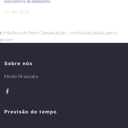
moradores do Belmonte
06 ago, 2026
👉 Na Boca do Povo Comunicações – a notícia do povão, para o
povão!
Sobre nós
Médio Piracicaba
Previsão do tempo