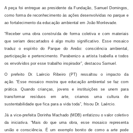
A peça foi entregue ao presidente da
F
undação, Samuel Doming
o
s,
como forma de reconhecimento às ações desenvolvidas no parque e
ao fortalecimento da educação ambiental em João Monlevade.
“Receber uma obra construída de forma coletiva e com materiais
que seriam descartados é algo muito significativo. Esse mosaico
traduz o espírito do Parque do Areão: consciência ambiental,
participação e pertencimento. Parabenizo a artista Isabella e todos
os envolvidos por esse trabalho inspirador”, destacou Samuel.
O prefeito
Dr.
Laércio Ribeiro
(PT)
ressaltou o impacto da
ação.
“Esse mosaico mostra que educação ambiental se faz com
prática. Quando crianças, jovens e instituições se unem para
transformar resíduos em arte, criamos uma cultura de
sustentabilidade que fica para a vida toda”
, frisou Dr. Laércio.
Já a vice-prefeita Dorinha Machado
(MDB)
enfatizou o valor coletivo
da iniciativa.
“Mais do que uma obra, esse mosaico representa
união e consciência. É um exemplo bonito de como a arte pode