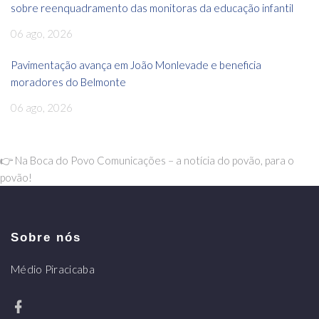
sobre reenquadramento das monitoras da educação infantil
06 ago, 2026
Pavimentação avança em João Monlevade e beneficia
moradores do Belmonte
06 ago, 2026
👉 Na Boca do Povo Comunicações – a notícia do povão, para o
povão!
Sobre nós
Médio Piracicaba