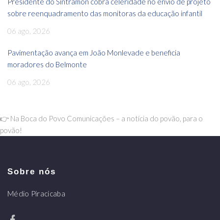
Presidente do Sintramon cobra celeridade no envio de projeto
sobre reenquadramento das monitoras da educação infantil
06 ago, 2026
Pavimentação avança em João Monlevade e beneficia
moradores do Belmonte
06 ago, 2026
👉 Na Boca do Povo Comunicações – a notícia do povão, para o
povão!
Sobre nós
Médio Piracicaba