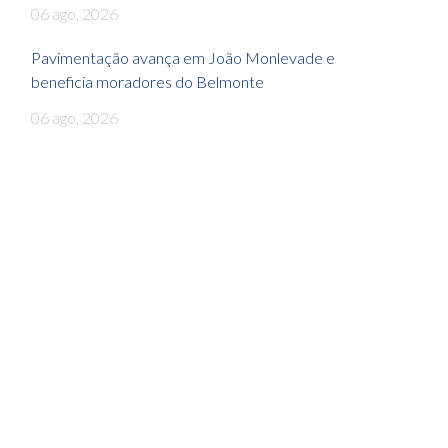
06 ago, 2026
Pavimentação avança em João Monlevade e
beneficia moradores do Belmonte
06 ago, 2026