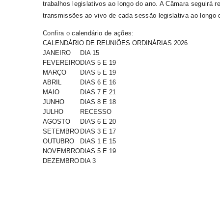
trabalhos legislativos ao longo do ano. A Câmara seguirá r
transmissões ao vivo de cada sessão legislativa ao longo 
Confira o calendário de ações:
CALENDÁRIO DE REUNIÕES ORDINÁRIAS 2026
JANEIRO
DIA 15
FEVEREIRO
DIAS 5 E 19
MARÇO
DIAS 5 E 19
ABRIL
DIAS 6 E 16
MAIO
DIAS 7 E 21
JUNHO
DIAS 8 E 18
JULHO
RECESSO
AGOSTO
DIAS 6 E 20
SETEMBRO
DIAS 3 E 17
OUTUBRO
DIAS 1 E 15
NOVEMBRO
DIAS 5 E 19
DEZEMBRO
DIA 3