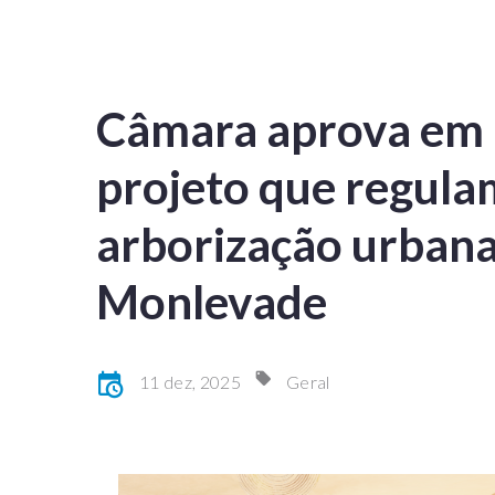
Câmara aprova em 
projeto que regula
arborização urban
Monlevade
11 dez, 2025
Geral