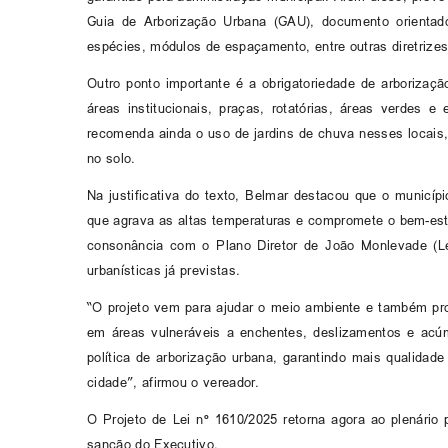
Guia de Arborização Urbana (GAU), documento orientado
espécies, módulos de espaçamento, entre outras diretrizes
Outro ponto importante é a obrigatoriedade de arboriz
áreas institucionais, praças, rotatórias, áreas verdes 
recomenda ainda o uso de jardins de chuva nesses locais, 
no solo.
Na justificativa do texto, Belmar destacou que o município
que agrava as altas temperaturas e compromete o bem-esta
consonância com o Plano Diretor de João Monlevade (Lei
urbanísticas já previstas.
“O projeto vem para ajudar o meio ambiente e também p
em áreas vulneráveis a enchentes, deslizamentos e acú
política de arborização urbana, garantindo mais qualidade
cidade”, afirmou o vereador.
O Projeto de Lei nº 1610/2025 retorna agora ao plenário
sanção do Executivo.