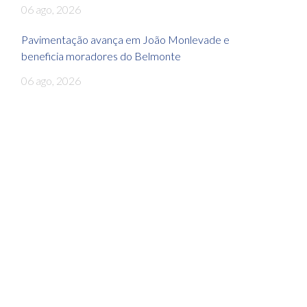
06 ago, 2026
Pavimentação avança em João Monlevade e
beneficia moradores do Belmonte
06 ago, 2026