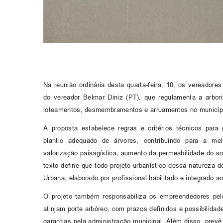
Na reunião ordinária desta quarta-feira, 10, os vereadore
do vereador Belmar Diniz (PT), que regulamenta a arbor
loteamentos, desmembramentos e arruamentos no municíp
A proposta estabelece regras e critérios técnicos par
plantio adequado de árvores, contribuindo para a mel
valorização paisagística, aumento da permeabilidade do 
texto define que todo projeto urbanístico dessa natureza
Urbana, elaborado por profissional habilitado e integrado 
O projeto também responsabiliza os empreendedores pe
atinjam porte arbóreo, com prazos definidos e possibilida
garantias pela administração municipal. Além disso, prevê 