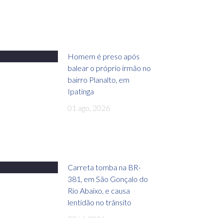
Homem é preso após
balear o próprio irmão no
bairro Planalto, em
Ipatinga
01 ago, 2026
Carreta tomba na BR-
381, em São Gonçalo do
Rio Abaixo, e causa
lentidão no trânsito