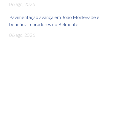
06 ago, 2026
Pavimentação avança em João Monlevade e
beneficia moradores do Belmonte
06 ago, 2026