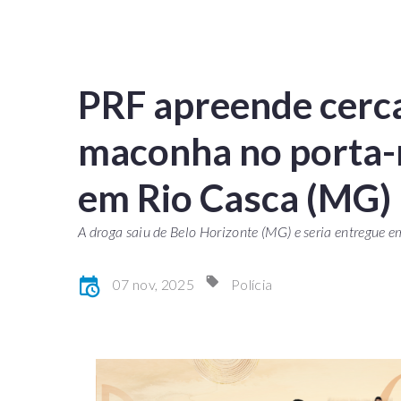
PRF apreende cerca
maconha no porta-m
em Rio Casca (MG)
A droga saiu de Belo Horizonte (MG) e seria entregue
07 nov, 2025
Polícia