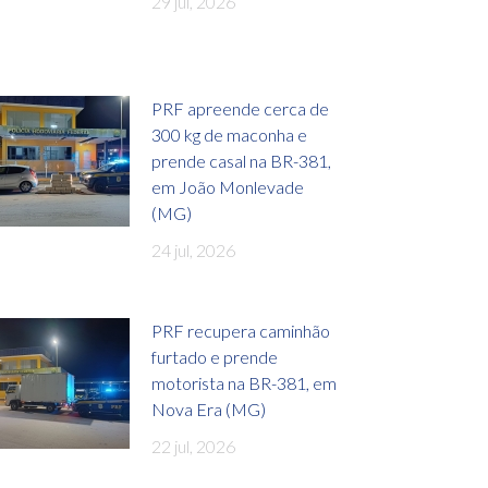
29 jul, 2026
PRF apreende cerca de
300 kg de maconha e
prende casal na BR-381,
em João Monlevade
(MG)
24 jul, 2026
PRF recupera caminhão
furtado e prende
motorista na BR-381, em
Nova Era (MG)
22 jul, 2026