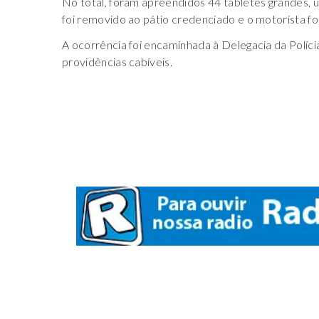
No total, foram apreendidos 44 tabletes grandes,
foi removido ao pátio credenciado e o motorista foi
A ocorrência foi encaminhada à Delegacia da Políc
providências cabíveis.