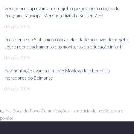
Vereadores aprovam anteprojeto que propõe a criação do
Programa Municipal Merenda Digital e Sustentável
06 ago, 2026
Presidente do Sintramon cobra celeridade no envio de projeto
sobre reenquadramento das monitoras da educação infantil
06 ago, 2026
Pavimentação avança em João Monlevade e beneficia
moradores do Belmonte
06 ago, 2026
👉 Na Boca do Povo Comunicações – a notícia do povão, para o
povão!