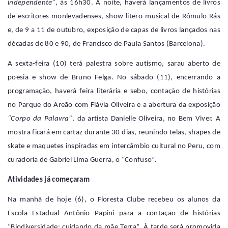
independente”
, às 16h30. À noite, haverá lançamentos de livros
de escritores monlevadenses, show litero-musical de Rômulo Rás
e, de 9 a 11 de outubro, exposição de capas de livros lançados nas
décadas de 80 e 90, de Francisco de Paula Santos (Barcelona).
A sexta-feira (10) terá palestra sobre autismo, sarau aberto de
poesia e show de Bruno Felga. No sábado (11), encerrando a
programação, haverá feira literária e sebo, contação de histórias
no Parque do Areão com Flávia Oliveira e a abertura da exposição
“Corpo da Palavra”
, da artista Danielle Oliveira, no Bem Viver. A
mostra ficará em cartaz
durante 30 dias
, reunindo telas, shapes de
skate e maquetes inspiradas em intercâmbio cultural no Peru, com
curadoria de Gabriel Lima Guerra, o “Confuso”.
Atividades já começaram
Na
manhã de hoje
(6),
o
Floresta Clube
recebeu os
alunos da
Escola Estadual Antônio Papini
para a
contação de histórias
“Biodiversidade: cuidando da mãe Terra”
. À
tarde
será promovida