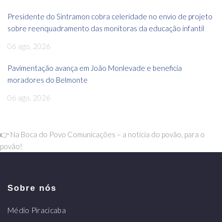
Presidente do Sintramon cobra celeridade no envio de projeto
sobre reenquadramento das monitoras da educação infantil
06 ago, 2026
Pavimentação avança em João Monlevade e beneficia
moradores do Belmonte
06 ago, 2026
👉 Na Boca do Povo Comunicações – a notícia do povão, para o
povão!
Sobre nós
Médio Piracicaba