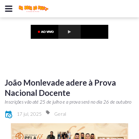
João Monlevade adere à Prova
Nacional Docente
Inscrições vão até 25 de julho e a prova será no dia 26 de outubro
17 jul, 2025
Geral