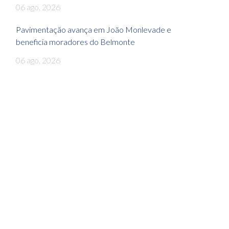
06 ago, 2026
Pavimentação avança em João Monlevade e
beneficia moradores do Belmonte
06 ago, 2026