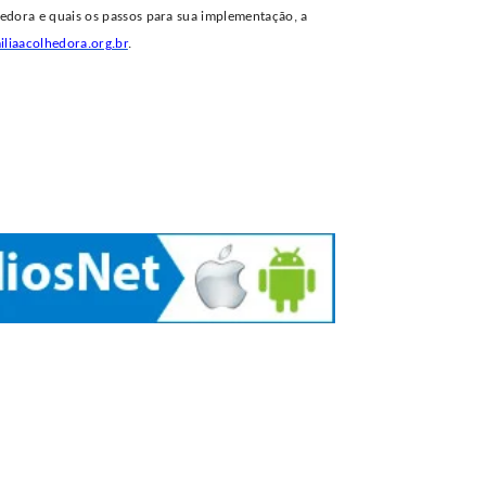
edora e quais os passos para sua implementação, a
iliaacolhedora.org.br
.