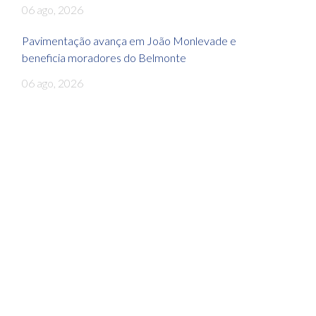
06 ago, 2026
Pavimentação avança em João Monlevade e
beneficia moradores do Belmonte
06 ago, 2026