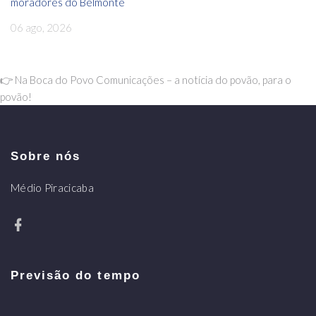
moradores do Belmonte
06 ago, 2026
👉 Na Boca do Povo Comunicações – a notícia do povão, para o
povão!
Sobre nós
Médio Piracicaba
Previsão do tempo