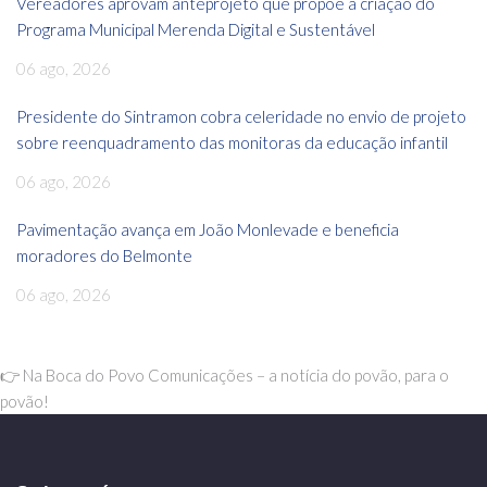
Vereadores aprovam anteprojeto que propõe a criação do
Programa Municipal Merenda Digital e Sustentável
06 ago, 2026
Presidente do Sintramon cobra celeridade no envio de projeto
sobre reenquadramento das monitoras da educação infantil
06 ago, 2026
Pavimentação avança em João Monlevade e beneficia
moradores do Belmonte
06 ago, 2026
👉 Na Boca do Povo Comunicações – a notícia do povão, para o
povão!