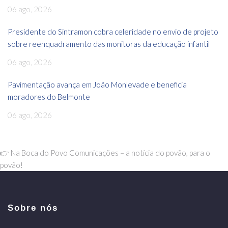
06 ago, 2026
Presidente do Sintramon cobra celeridade no envio de projeto
sobre reenquadramento das monitoras da educação infantil
06 ago, 2026
Pavimentação avança em João Monlevade e beneficia
moradores do Belmonte
06 ago, 2026
👉 Na Boca do Povo Comunicações – a notícia do povão, para o
povão!
Sobre nós