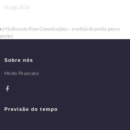
06 ago, 2026
👉 Na Boca do Povo Comunicações – a notícia do povão, para o
povão!
Sobre nós
Médio Piracicaba
Previsão do tempo