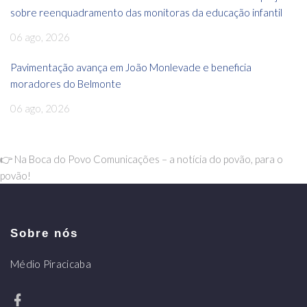
sobre reenquadramento das monitoras da educação infantil
06 ago, 2026
Pavimentação avança em João Monlevade e beneficia
moradores do Belmonte
06 ago, 2026
👉 Na Boca do Povo Comunicações – a notícia do povão, para o
povão!
Sobre nós
Médio Piracicaba