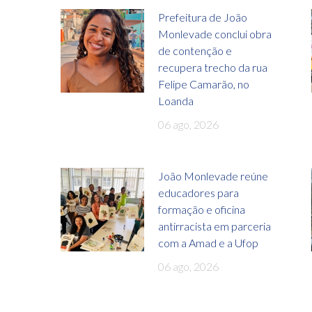
Prefeitura de João
Monlevade conclui obra
de contenção e
recupera trecho da rua
Felipe Camarão, no
Loanda
06 ago, 2026
João Monlevade reúne
educadores para
formação e oficina
antirracista em parceria
com a Amad e a Ufop
06 ago, 2026