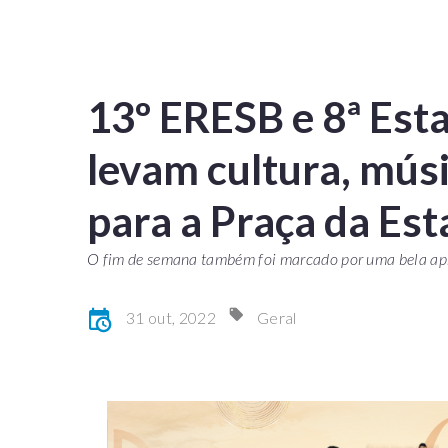
13º ERESB e 8ª Esta
levam cultura, mús
para a Praça da Es
O fim de semana também foi marcado por uma bela ap
31 out, 2022
Geral