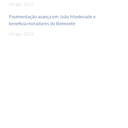
06 ago, 2026
Pavimentação avança em João Monlevade e
beneficia moradores do Belmonte
06 ago, 2026