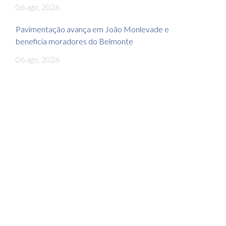
06 ago, 2026
Pavimentação avança em João Monlevade e
beneficia moradores do Belmonte
06 ago, 2026