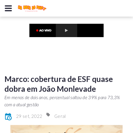
Marco: cobertura de ESF quase
dobra em João Monlevade
Em menos de dois anos, percentual saltou de 39% para 73,3%
com a atual gestão
29 set, 2022
Geral