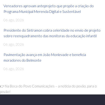
Vereadores aprovam anteprojeto que propõe a criação do
Programa Municipal Merenda Digital e Sustentável
06 ago, 2026
Presidente do Sintramon cobra celeridade no envio de projeto
sobre reenquadramento das monitoras da educação infantil
06 ago, 2026
Pavimentação avança em João Monlevade e beneficia
moradores do Belmonte
06 ago, 2026
👉 Na Boca do Povo Comunicações – a notícia do povão, para o
povão!