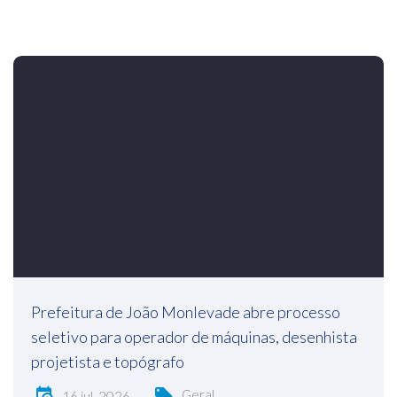
Prefeitura de João Monlevade abre processo
seletivo para operador de máquinas, desenhista
projetista e topógrafo
Geral
16 jul, 2026