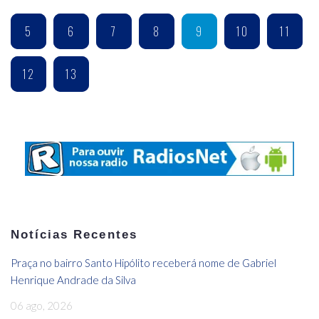
5
6
7
8
9
10
11
12
13
Notícias Recentes
Praça no bairro Santo Hipólito receberá nome de Gabriel
Henrique Andrade da Silva
06 ago, 2026