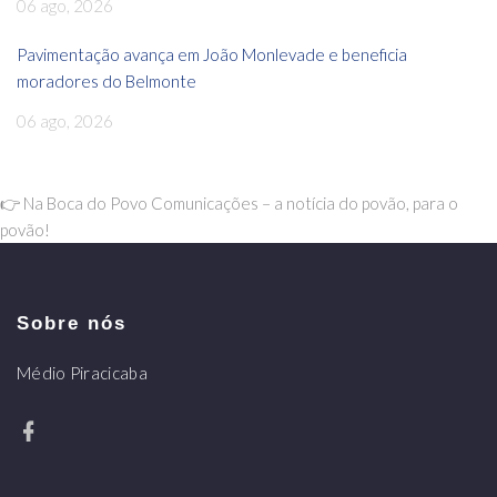
06 ago, 2026
Pavimentação avança em João Monlevade e beneficia
moradores do Belmonte
06 ago, 2026
👉 Na Boca do Povo Comunicações – a notícia do povão, para o
povão!
Sobre nós
Médio Piracicaba