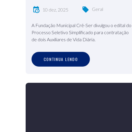
Geral
10 dez, 2025
A Fundação Municipal Crê-Ser divulgou o edital do
Processo Seletivo Simplificado para contratação
de dois Auxiliares de Vida Diária.
C
O
N
T
I
N
U
A
L
E
N
D
O
CONTINUA LENDO