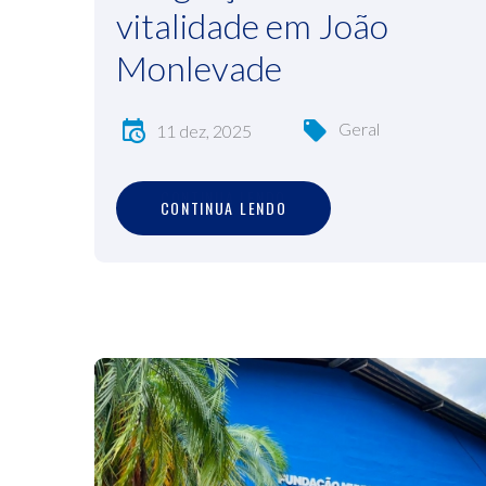
vitalidade em João
Monlevade
Geral
11 dez, 2025
C
O
N
T
I
N
U
A
L
E
N
D
O
CONTINUA LENDO