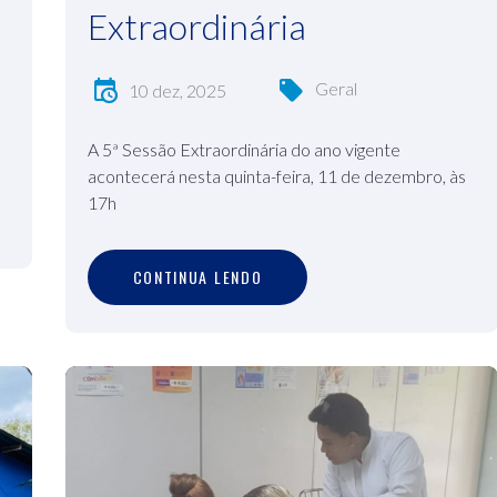
Extraordinária
Geral
10 dez, 2025
A 5ª Sessão Extraordinária do ano vigente
acontecerá nesta quinta-feira, 11 de dezembro, às
17h
C
O
N
T
I
N
U
A
L
E
N
D
O
CONTINUA LENDO