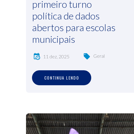
primeiro turno
política de dados
abertos para escolas
municipais
Geral
11 dez, 2025
C
O
N
T
I
N
U
A
L
E
N
D
O
CONTINUA LENDO