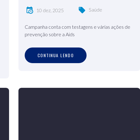
Saúde
10 dez, 2025
Campanha conta com testagens e várias ações de
prevenção sobre a Aids
C
O
N
T
I
N
U
A
L
E
N
D
O
CONTINUA LENDO