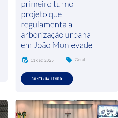
primeiro turno
projeto que
regulamenta a
arborização urbana
em João Monlevade
Geral
11 dez, 2025
C
O
N
T
I
N
U
A
L
E
N
D
O
CONTINUA LENDO