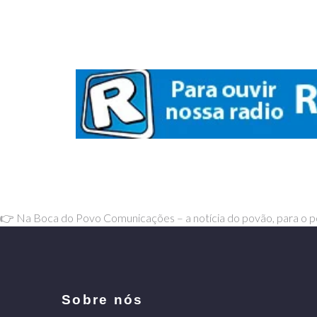
👉 Na Boca do Povo Comunicações – a notícia do povão, para o 
Sobre nós