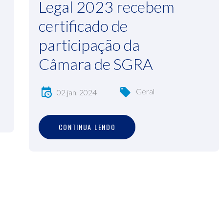
Legal 2023 recebem
certificado de
participação da
Câmara de SGRA
Geral
02 jan, 2024
C
O
N
T
I
N
U
A
L
E
N
D
O
CONTINUA LENDO