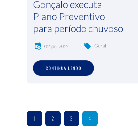
Gonçalo executa
Plano Preventivo
para período chuvoso
Geral
02 jan, 2024
C
O
N
T
I
N
U
A
L
E
N
D
O
CONTINUA LENDO
1
2
3
4