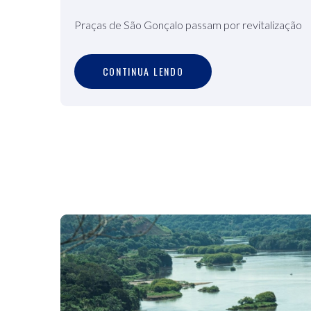
Praças de São Gonçalo passam por revitalização
C
O
N
T
I
N
U
A
L
E
N
D
O
CONTINUA LENDO