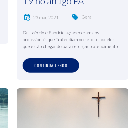
19 no antigo PA
Geral
23 mar, 2021
Dr. Laércio e Fabrício agradeceram aos
profissionais que já atendiam no setor e aqueles
que estão chegando para reforçar o atendimento
C
O
N
T
I
N
U
A
L
E
N
D
O
CONTINUA LENDO