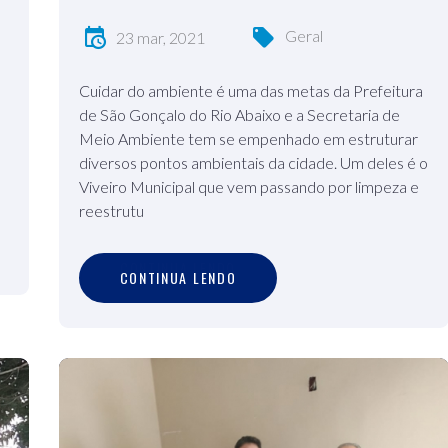
Geral
23 mar, 2021
Cuidar do ambiente é uma das metas da Prefeitura
de São Gonçalo do Rio Abaixo e a Secretaria de
Meio Ambiente tem se empenhado em estruturar
diversos pontos ambientais da cidade. Um deles é o
Viveiro Municipal que vem passando por limpeza e
reestrutu
C
O
N
T
I
N
U
A
L
E
N
D
O
CONTINUA LENDO