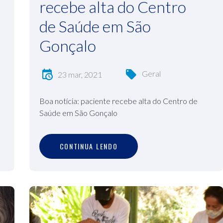
recebe alta do Centro
de Saúde em São
Gonçalo
Geral
23 mar, 2021
Boa notícia: paciente recebe alta do Centro de
Saúde em São Gonçalo
C
O
N
T
I
N
U
A
L
E
N
D
O
CONTINUA LENDO