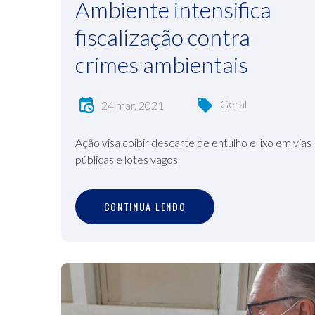
Ambiente intensifica
fiscalização contra
crimes ambientais
Geral
24 mar, 2021
Ação visa coibir descarte de entulho e lixo em vias
públicas e lotes vagos
C
O
N
T
I
N
U
A
L
E
N
D
O
CONTINUA LENDO