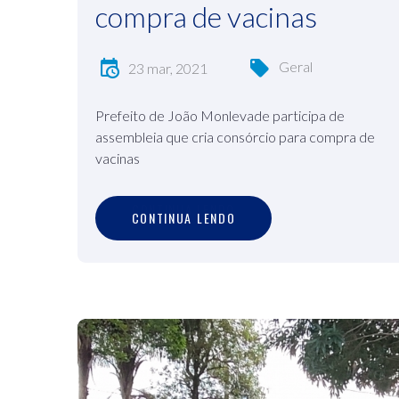
compra de vacinas
Geral
23 mar, 2021
Prefeito de João Monlevade participa de
assembleia que cria consórcio para compra de
vacinas
C
O
N
T
I
N
U
A
L
E
N
D
O
CONTINUA LENDO