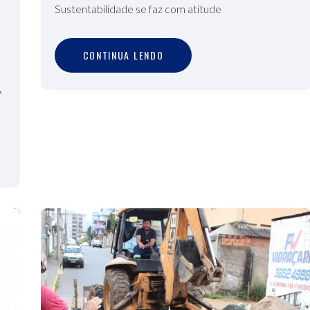
Sustentabilidade se faz com atitude
C
O
N
T
I
N
U
A
L
E
N
D
O
CONTINUA LENDO
A