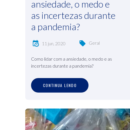
ansiedade, o medo e
as incertezas durante
a pandemia?
Geral
11 jun, 2020
Como lidar com a ansiedade, o medo e as
incertezas durante a pandemia?
C
O
N
T
I
N
U
A
L
E
N
D
O
CONTINUA LENDO