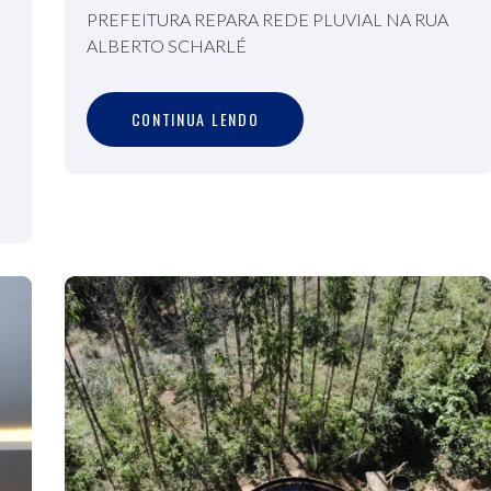
PREFEITURA REPARA REDE PLUVIAL NA RUA
ALBERTO SCHARLÉ
C
O
N
T
I
N
U
A
L
E
N
D
O
CONTINUA LENDO