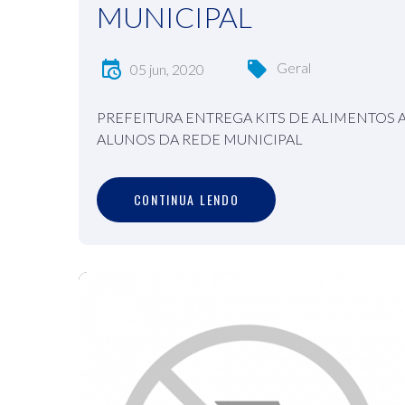
MUNICIPAL
Geral
05 jun, 2020
PREFEITURA ENTREGA KITS DE ALIMENTOS 
ALUNOS DA REDE MUNICIPAL
C
O
N
T
I
N
U
A
L
E
N
D
O
CONTINUA LENDO