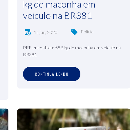
kg de maconha em
veículo na BR381
Polícia
11 jun, 2020
PRF encontram 588 kg de maconha em veículo na
BR381
C
O
N
T
I
N
U
A
L
E
N
D
O
CONTINUA LENDO