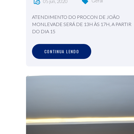
Geral
05 jun, 2020
ATENDIMENTO DO PROCON DE JOÃO
MONLEVADE SERÁ DE 13H ÀS 17H, A PARTIR
DO DIA 15
C
O
N
T
I
N
U
A
L
E
N
D
O
CONTINUA LENDO