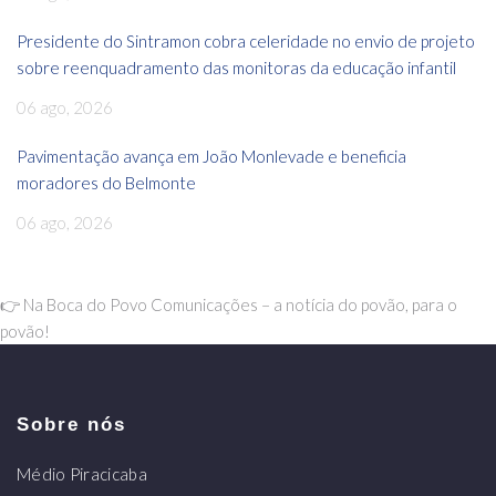
Presidente do Sintramon cobra celeridade no envio de projeto
sobre reenquadramento das monitoras da educação infantil
06 ago, 2026
Pavimentação avança em João Monlevade e beneficia
moradores do Belmonte
06 ago, 2026
👉 Na Boca do Povo Comunicações – a notícia do povão, para o
povão!
Sobre nós
Médio Piracicaba