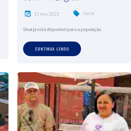
Geral
11 nov, 2022
Sinal já está disponível para a população
C
O
N
T
I
N
U
A
L
E
N
D
O
CONTINUA LENDO