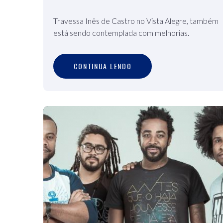
Travessa Inês de Castro no Vista Alegre, também
está sendo contemplada com melhorias.
C
O
N
T
I
N
U
A
L
E
N
D
O
CONTINUA LENDO