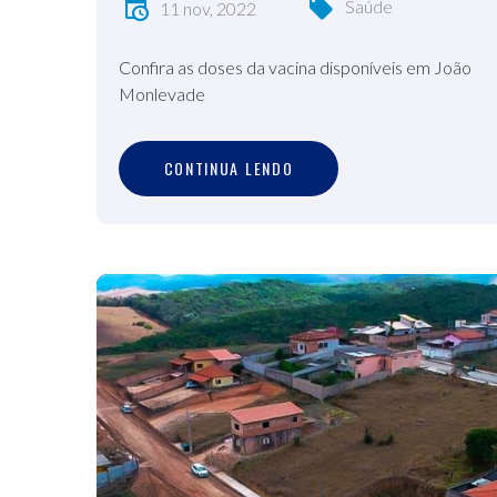
Saúde
11 nov, 2022
Confira as doses da vacina disponíveis em João
Monlevade
C
O
N
T
I
N
U
A
L
E
N
D
O
CONTINUA LENDO