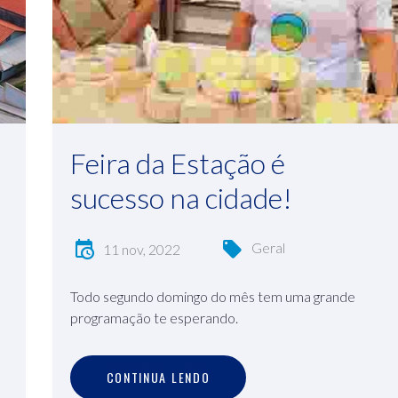
Feira da Estação é
sucesso na cidade!
Geral
11 nov, 2022
Todo segundo domingo do mês tem uma grande
programação te esperando.
C
O
N
T
I
N
U
A
L
E
N
D
O
CONTINUA LENDO