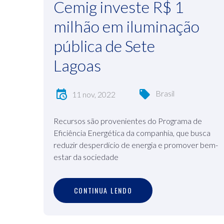
Cemig investe R$ 1
milhão em iluminação
pública de Sete
Lagoas
Brasil
11 nov, 2022
Recursos são provenientes do Programa de
Eficiência Energética da companhia, que busca
reduzir desperdício de energia e promover bem-
estar da sociedade
C
O
N
T
I
N
U
A
L
E
N
D
O
CONTINUA LENDO