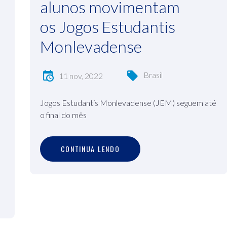
alunos movimentam
os Jogos Estudantis
Monlevadense
Brasil
11 nov, 2022
Jogos Estudantis Monlevadense (JEM) seguem até
o final do mês
C
O
N
T
I
N
U
A
L
E
N
D
O
CONTINUA LENDO