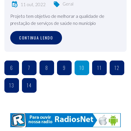
Geral
11 out, 2022
Projeto tem objetivo de melhorar a qualidade de
prestação de serviços de saúde no município
CONTINUA LENDO
6
7
8
9
10
11
12
13
14