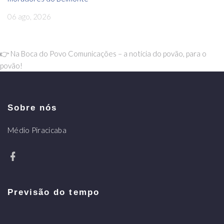
06 ago, 2026
👉 Na Boca do Povo Comunicações – a notícia do povão, para o
povão!
Sobre nós
Médio Piracicaba
Previsão do tempo