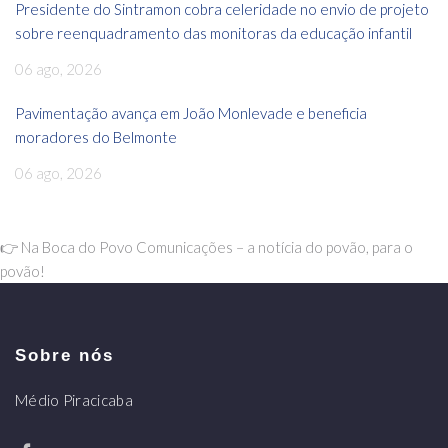
Presidente do Sintramon cobra celeridade no envio de projeto
sobre reenquadramento das monitoras da educação infantil
06 ago, 2026
Pavimentação avança em João Monlevade e beneficia
moradores do Belmonte
06 ago, 2026
👉 Na Boca do Povo Comunicações – a notícia do povão, para o
povão!
Sobre nós
Médio Piracicaba